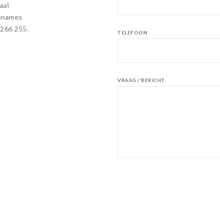
aal
opnames
 266 255.
TELEFOON
VRAAG / BERICHT