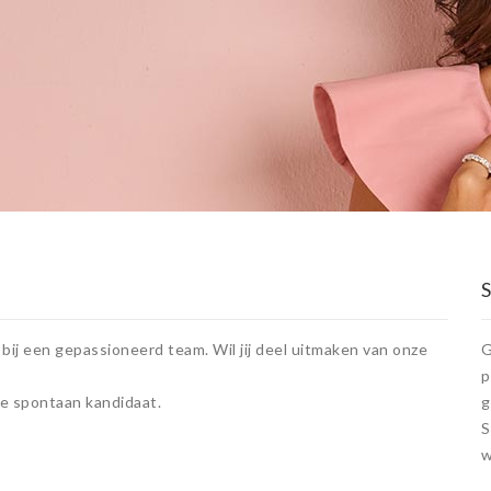
bij een gepassioneerd team. Wil jij deel uitmaken van onze
G
p
je spontaan kandidaat.
g
S
w